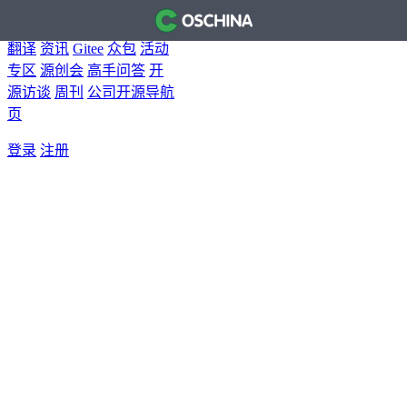
首页
开源软件
问答
博客
翻译
资讯
Gitee
众包
活动
专区
源创会
高手问答
开
源访谈
周刊
公司开源导航
页
登录
注册