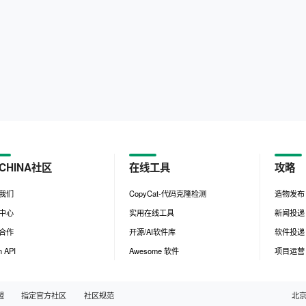
CHINA社区
在线工具
攻略
我们
CopyCat-代码克隆检测
造物发布
中心
实用在线工具
新闻投递
合作
开源/AI软件库
软件投递
 API
Awesome 软件
项目运营
盟
指定官方社区
社区规范
北