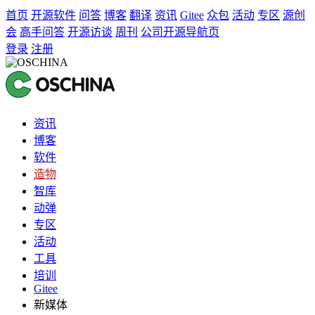
首页
开源软件
问答
博客
翻译
资讯
Gitee
众包
活动
专区
源创
会
高手问答
开源访谈
周刊
公司开源导航页
登录
注册
资讯
博客
软件
造物
智库
动弹
专区
活动
工具
培训
Gitee
新媒体