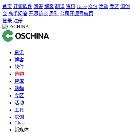
首页
开源软件
问答
博客
翻译
资讯
Gitee
众包
活动
专区
源创
会
高手问答
开源访谈
周刊
公司开源导航页
登录
注册
资讯
博客
软件
造物
智库
动弹
专区
活动
工具
培训
Gitee
新媒体