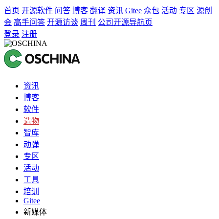
首页
开源软件
问答
博客
翻译
资讯
Gitee
众包
活动
专区
源创
会
高手问答
开源访谈
周刊
公司开源导航页
登录
注册
资讯
博客
软件
造物
智库
动弹
专区
活动
工具
培训
Gitee
新媒体