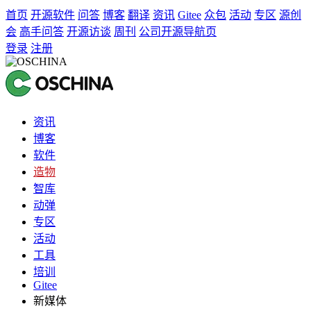
首页
开源软件
问答
博客
翻译
资讯
Gitee
众包
活动
专区
源创
会
高手问答
开源访谈
周刊
公司开源导航页
登录
注册
资讯
博客
软件
造物
智库
动弹
专区
活动
工具
培训
Gitee
新媒体