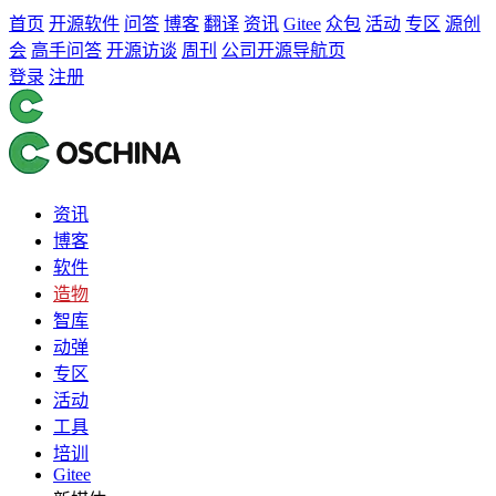
首页
开源软件
问答
博客
翻译
资讯
Gitee
众包
活动
专区
源创
会
高手问答
开源访谈
周刊
公司开源导航页
登录
注册
资讯
博客
软件
造物
智库
动弹
专区
活动
工具
培训
Gitee