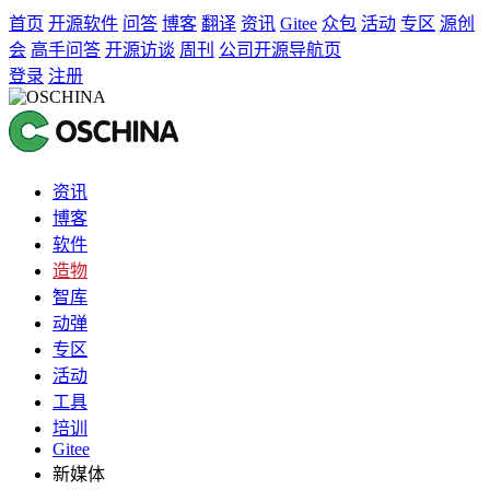
首页
开源软件
问答
博客
翻译
资讯
Gitee
众包
活动
专区
源创
会
高手问答
开源访谈
周刊
公司开源导航页
登录
注册
资讯
博客
软件
造物
智库
动弹
专区
活动
工具
培训
Gitee
新媒体