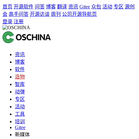
首页
开源软件
问答
博客
翻译
资讯
Gitee
众包
活动
专区
源创
会
高手问答
开源访谈
周刊
公司开源导航页
登录
注册
资讯
博客
软件
造物
智库
动弹
专区
活动
工具
培训
Gitee
新媒体