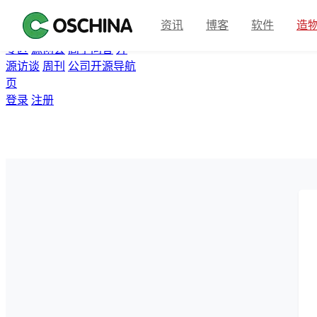
首页
开源软件
问答
博客
资讯
博客
软件
造
翻译
资讯
Gitee
众包
活动
专区
源创会
高手问答
开
源访谈
周刊
公司开源导航
页
登录
注册