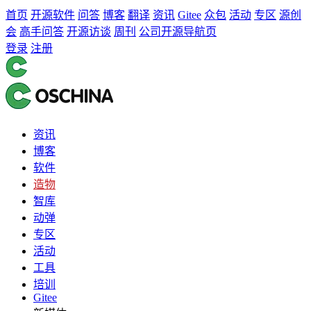
首页
开源软件
问答
博客
翻译
资讯
Gitee
众包
活动
专区
源创
会
高手问答
开源访谈
周刊
公司开源导航页
登录
注册
资讯
博客
软件
造物
智库
动弹
专区
活动
工具
培训
Gitee