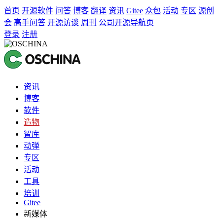
首页
开源软件
问答
博客
翻译
资讯
Gitee
众包
活动
专区
源创
会
高手问答
开源访谈
周刊
公司开源导航页
登录
注册
资讯
博客
软件
造物
智库
动弹
专区
活动
工具
培训
Gitee
新媒体