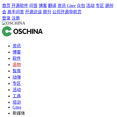
首页
开源软件
问答
博客
翻译
资讯
Gitee
众包
活动
专区
源创
会
高手问答
开源访谈
周刊
公司开源导航页
登录
注册
资讯
博客
软件
造物
智库
动弹
专区
活动
工具
培训
Gitee
新媒体