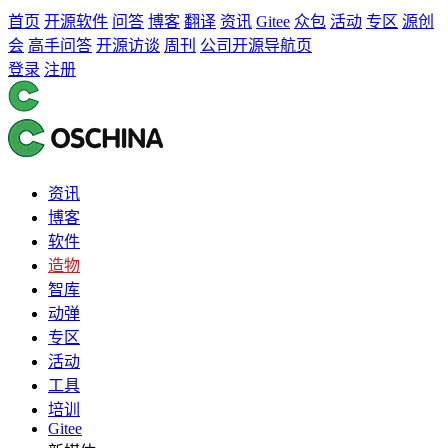
首页
开源软件
问答
博客
翻译
资讯
Gitee
众包
活动
专区
源创
会
高手问答
开源访谈
周刊
公司开源导航页
登录
注册
资讯
博客
软件
造物
智库
动弹
专区
活动
工具
培训
Gitee