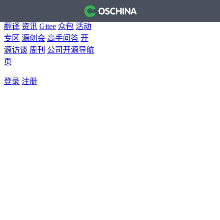
首页
开源软件
问答
博客
翻译
资讯
Gitee
众包
活动
专区
源创会
高手问答
开
源访谈
周刊
公司开源导航
页
登录
注册