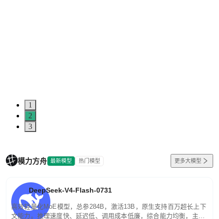
1
2
3
模力方舟
最新模型
热门模型
更多大模型
DeepSeek-V4-Flash-0731
高效轻量化MoE模型，总参284B，激活13B，原生支持百万超长上下
文能力。推理速度快、延迟低、调用成本低廉，综合能力均衡，主打