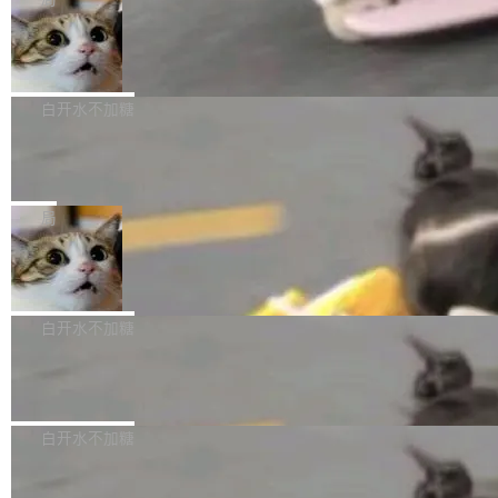
l 迁移或唤醒时，新宿主从 S3 恢复 SQLite 数据
te 17 Pro、OPPO K15，要么是vivo X300 E这
本控制系统。目前处于 Early Access 阶段。 De
库继续执行。存储库是持久化的唯一真相...
样的次旗舰。 Galaxy Z Fold8 Ultra / Z Fold8 /
SpaceXAI 单季资本开支达 183 亿美元
ltaDB 的核心思路直接写在 landing page 最显
Z Flip8三款折叠屏新机均在7月22日发布，且全
眼的位置：「Software is made between com
根据风险投资人Tomer Tunguz 博客（VC 分
部搭载骁龙8 Elite Gen5 for Galaxy，它们本该
mits」——软件是在 commit 之间写出来的。git
析）披露的最新分析与第二季度业绩报告，Spac
白开水不加糖
是7月性...
只记录了你提交的最终状态，但真正的工作过程
eXAI在上个季度的总资本支出飙升至183.7亿美
——打字、删改、试错、agent 对话——都在 co
Meta 发布终端编程 Agent“Muse Cod
元。其中，绝大部分资金被直接用于 AI 领域，
e” 和 Muse Spark 1.2 模型
mmit 之间的空隙里丢失了。 DeltaDB 要做的就
金额高达158.3亿美元，这一单项投入已经逼近
Meta 今天发布了两款 AI 产品：Muse Code，
是把这段空隙补上。 回退到任何一次编辑：Delt
微软同期总资本开支的四成。 与亚马逊、Alpha
一个在终端里运行的编程 agent；Muse Spark
局
aDB 捕获 commit 之间的每一次操作，...
bet、微软以及 Meta 等传统科技巨头相比，Spa
1.2，驱动这个 agent 的新模型。一句话概括：
ceXAI的资金消耗速度尤为引人瞩目。然而，支
美团开源 LoHoSearch，用知识图谱校
你可以用 curl -fsSL https://dev.meta.ai/install.
准 AI 能力认知
撑庞大支出的资金来源却呈现出截然不同的面
sh | bash 安装一个能在大项目里自动规划、写
机器出题的前提，是让机器拥有全局视野。整个
貌。数据显示，微软和 Meta 主要依托充沛的经
代码、验证结果的 AI 终端工具。 据介绍，Muse
构建流程可以分为四个环节：建图 → 控制难度
白开水不加糖
营现金流来覆盖资本开支，其资本支出覆盖率分
Code 是 Meta 的编程 agent 产品。它和市场上
→ 质量把关 → 数据概览。
别达到155% 和106%;而SpaceXAI的经营现金
已有的终端编程 agent 在设计理念上有几个明显
腾讯开源 UCL-MPComm 通信库
流仅能覆盖资本开支的12...
的差异点。 异步后台 agent：Muse Code 有一
腾讯网平团队宣布开源了 UCL-MPComm 通信
个主 agent 循环，外加一组后台 agent。这些后
库，并将作为transport接入Mooncake TENT。
白开水不加糖
台 agent...
该通信库针对AI Memory池化场景的数据传输需
CoStrict入选工信部2025人工智能应用
求进行了深度优化，能够实现数据中心内大规模