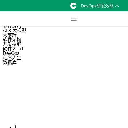
DevOps研发效能
综合
开源资讯
软件资讯
AI & 大模型
大前端
软件架构
开发技能
硬件 & IoT
DevOps
程序人生
数据库
1