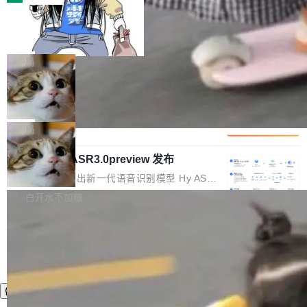
装完即用。 开源地址：Gitee · GitCode · GitHu
体。企业级代码仓库通常包含数十万乃至数百万
b 安装 支持 Java 8+（8~26）、macOS / Linu
一条“删库”命令跑 17 小时，算法工程
个文件，其规模远超单次模型调用可承载的上下
师删光 89TB 数据只为干私活
x / Windows / Harmony PC。 # macOS / Linu
文窗口。随着项目规模的持续扩张与代码历史的
最高人民检察院8月4日公布了一起案件：北京一
x / Harmony PC curl -fsSL https://solon.noea
不断累积，代码仓中的模块关系、接口契约、业
名90后算法工程师王某，为了给自己接的私活腾
局
r.org/solon...
务逻辑等关键信息往往分散于数十乃至数百个文
服务器空间，删光了公司AI游戏部门的全部核心
件之中，形成高度复杂的知识关联网络。传统的
Cloudflare 分享推理优化实践：KV ca
数据。 王某2024年1月入职东城区某科技公司AI
che 量化 + 权重压缩，吞吐量提升 4
代码检索手段（如关键词匹配、目录遍历）仅能
短剧部门，有互联网大厂背景。在公司内部架构
Kimi 和 GLM 是当前最强的大模型系列之一，但
1%，成本降 30%
在语法层面完成文本定位，难以触及代码的语义
调整期间，部门三次通知全员将数据从A集群迁
它们有一个共同的问题：太吃显存了。月之暗面
局
内涵与结构关联，导致开发者使用代码智能体在
移到B集群，王某都回复了"收到"。 他没有迁移
的 Kimi K 系列和智谱的 GLM 都是长上下文、M
理解大规模代码仓时面临显著"代码仓理解"瓶
数据。2024年9月3日下午4点，他使用此前登录
腾讯混元 Hy ASR3.0preview 发布
oE 架构的大模型，好用到让人上瘾，但 GPU 显
颈。 代码仓深度理解服务（以下简称" CodeBas
的账号密码进入A集群，输入了一条被程序员圈
存永远不够用。 Cloudflare 的 Workers AI 团队
腾讯混元正式推出新一代语音识别模型 Hy ASR
e深度理解服务"）是华为云码道（CodeA...
称为"删库跑路"的命令——最高管理员权限、无
一直在跑这些模型的推理。他们在官方博客上发
3.0preview。基于最新一代大语言模型 Hy3 的
白开水不加糖
需确认、强制递归删除。17个小时后，运维人员
了一篇技术文章，详细拆解了三种让大模型在 G
语言理解能力，以及融合了高精度语音识别与深
发现异常并中止进程时，89TB数据已经没了。
PU 上跑得更省、更快的技术手段——KV cache
度语义理解能力，实现了语音识别能力的全面升
删掉的是AI游戏部门的全部开发文件，包括公司
量化、模型权重压缩、以及共享 KV cache 的完
级。 根据介绍，Hy ASR3.0preview 目标在于：
自研的多个文生3D和...
整性保护。效果是：吞吐量提升 41%，每 token
让语音识别不再只是听清，而是真正听懂。通过
成本降低 30%，精度不变。 FP8 省的不仅是显
先理解你的语境和意图，再把准确的文字直接给
存 KV cache 是推理时最吃显...
到你。从“逐字转写、单点优化”演进为“理解语