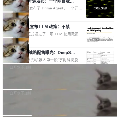
（OHDD：OpenHarmony Hardware Develope
Prime Agent 开源发布：一个能自我改
障无法工作。Pages、Copilot code review、C
进的编程 Agent，ARC-AGI 3 超越人类
r Day）将在杭州启航。活动面向智能硬件产业
opilot coding agent 全部受影响。从检测到完全
Prime Intellect 发布了 Prime Agent，一个开源
专家基线
链企业和开发者，邀请行业专家与资深技术顾
恢复，大约 12 小时。 这是 2026 年 8 月的第六
的编程 Agent Harness，核心设计围绕两个抽
局
问，围绕开源鸿蒙技术能力、设备适配、芯片适
起事故，其中四起与 AI/Copilot 服务相关。 Git
象：Recursive Language Model（RLM）和 C
配、功耗与稳定性调优、兼容性测评及统一互联
Hub 员工 kdaigle 在 HN 讨论中贴出了一组数
Rust 项目团队宣布 LLM 政策：不禁
ontinual Harness。在 ARC-AGI 3 基准测试
等内容展开系统讲解和实战交流，帮助企业进一
止，但你要承认哪些代码不是你写的
据：2025 年全年 10 亿次 commit。现在，每周
上，Prime Agent + Opus 5 的组合达到了 95.
Rust 语言项目正式通过了一项 LLM 使用政策，
步了解开源鸿蒙在智能...
2.75 亿次，全年预计 140 亿次。GitHub...
5% RHAE Best@1，超过了 ARC 报告的人类专
覆盖 rust-lang/rust 单一仓库的代码贡献。这不
局
家基线 95.4%。 不是又一个 coding agent 包装
是项目级别的官方立场，目前由五个团队采纳，
器 Prime Agent 的架构和市面上大多数 coding
宇树科技 IPO 战略配售曝光：DeepSe
但它可能是主流开源项目中关于 AI 辅助贡献最
ek 获配 93.3 万股，锁定 36 个月
agent 有本质区别。大多数 agent harness 的设
细致的一份规则。 政策的核心只有一句话：LLM
8月6日晚间，“人形机器人第一股”宇树科技股份
计是基于早期模型的能力—...
可以用来分析、提炼、审阅、建议，但不能用来
有限公司披露IPO发行价格及战略配售结果，杭
白开水不加糖
创作。 具体来说，LLM 生成的代码可以提交，
州深度求索人工智能基础技术研究有限公司（De
但必须满足五个条件：预先安排、非关键、高质
Docker 29.7.2 发布
epSeek）获配93.3399万股，按150.8元/股发行
量、充分测试、充分审查，并且必须披露。LLM
价格计算，认购金额约1.41亿元，股份锁定期为
Docker 29.7.2 现已发布，具体更新内容如下：
不得生成涉及安全性的关键变更，除非作者本身
36个月。 公告显示，本次宇树科技战略配售对
Bug fixes and enhancements 修复多次传递同
白开水不加糖
就是领域专家。即使如此，政策也"强烈不建
象主要包括长期投资机构、与公司业务具有战略
一环境变量时，docker service create和docker
议"这么做。 对于不披露的情况，审核者可以直
Apache Fluss 毕业成为顶级项目
合作关系或长期合作愿景的大型企业、科创板保
service update会发生 panic 的问题。docker/cl
接关闭 PR，无需解释。 政策作者 Jynn Ne...
荐人跟投子公司，以及公司高级管理人员和核心
i#7145 修复了 Docker Engine 29.7.0 中引入的
今年 7 月，Apache Fluss 的毕业提案在 Apach
员工参与设立的专项资产管理计划。其中，Dee