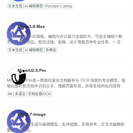
高并发、轻量化任务，适合日常对话、内容创作、基础 RAG、批量
文本生成
AI 编程模型
Function Calling
文案处理等普惠刚需场景。
Qwen3.8-Max
2.4万亿参数MoE旗舰，编程与办公能力全面跃升，可自主编程十数
天交付完整项目。胜任法律、金融、设计等数百种专业任务，一次对
话端到端交付生产级成果。原生视觉理解贯穿规划、执行与验证全流
文本生成
AI 编程模型
多模态
程，支持超长文档与长视频的深度语义解析。长程任务中自主规划与
闭环迭代，持续进化。
MinerU2.5-Pro
MinerU2.5-Pro是一款面向复杂文档解析与 OCR 场景的专业模型，能
够从图片和文档中识别文字、理解页面布局，并将非结构化内容转换
为便于存储、检索和二次处理的结构化结果。
8K
多语言
文档处理/OCR
Wan2.7-Image
万相 2.7 图像生成与编辑模型，支持组图、多图参考、交互式编辑和
最高 2K 输出。