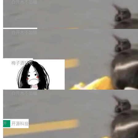
一个回归问题，该问题导致拉取镜像时会拒绝包
e 孵化器项目管理委员会（IPMC）投票中获得
白开水不加糖
pSeek作为与宇树科技具备战略合作关系的企
含绝对 hardlink 目标的镜像（此类镜像由某些镜
全票通过，随后获 Apache 软件基金会董事会批
业，获配股份数量占本次发行数量的2.31%。 除
马斯克 AI 百科项目 Grokipedia 被曝数
像构建工具生成）。moby/moby#53305 修复了
准。今天，Apache 软件基金会正式宣布 Apach
DeepSeek外，腾讯旗下上海启善投资有限公司
月未更新
Docker Engine 29.7.0 中引入的一个回归问
e Fluss 孵化毕业，成为 Apache 顶级项目（TL
埃隆·马斯克推出的AI百科项目 Grokipedia 被曝
获配9...
题，该问题可能导致在旧版 Linux 内核...
P）！这一里程碑不仅标志着 Fluss 迈入新的发
长期停止内容更新，未能实现其作为“AI版维基百
白开水不加糖
展阶段，也将进一步推动流式存储、实时湖仓与
科”替代品的目标。 据 Lawfare 最新调查，自今
AI 数据基础加速融合，为实时数据基础设施的发
Solon I18n：三种解析器，零样板代码
年4月以来，Grokipedia 页面更新功能基本停
展开启新的篇章。
滞，过去三个月内没有任何条目完成更新，用户
如果你在 Spring Boot 里做过国际化，流程大概
提交的编辑请求也长期处于待处理状态。 Groki
是这样的：配 MessageSource 的 Bean、写 R
梅子酒好吃
pedia 于去年底上线，定位为由人工智能生成内
eloadableResourceBundleMessageSource、
容的百科平台，被马斯克视为传统众包百科网站
Apache Doris 4.1 全面增强 Iceberg：
声明 LocaleResolver、注册 LocaleChangeInt
支持 UPDATE、MERGE INTO 与 Iceb
维基百科的替代方案。Lawfare 调查发现，无论
erceptor…五六步之后才能看到第一行翻译文
Apache Doris 4.1 要补齐的，正是缺失的那一
erg V3
热门页面还是低关注度页面，均未出现近期更
本。 Solon 换了个方式。整个 i18n 模块围绕三
半。在已有查询能力的基础上，Doris 进一步支
白开水不加糖
新，相关问题并非局限于特定领域，而是在不同
个解析器、一个注解、一个工具类展开——没有
持了 UPDATE、DELETE、MERGE INTO 等数
主题和访问量页面中普遍存在。 调查人员最初认
XML、没有拦截器注册、没有样板配置。 资源
Testin XAgent：CIO智能测试落地指南
据修改操作、完整的表结构管理与分区演进，以
为，Grokipedia可能只是限...
文件的约定 把文件放到 resources/i18n/ 下： r
及 rewrite_data_files、expire_snapshots 等日
7月30日，TiD2026质量竞争力大会在北京中关
esources/i18n/messages.properties ...
常维护操作，并完整支持 Iceberg V3 格式。
村国家自主创新示范区会议中心开幕。本届大会
开
开源科技
由中关村智联软件服务业质量创新联盟主办，以
让非法状态不可表示：一篇关于 ADT
“智构可信·质创未来——AI原生时代的质量新范