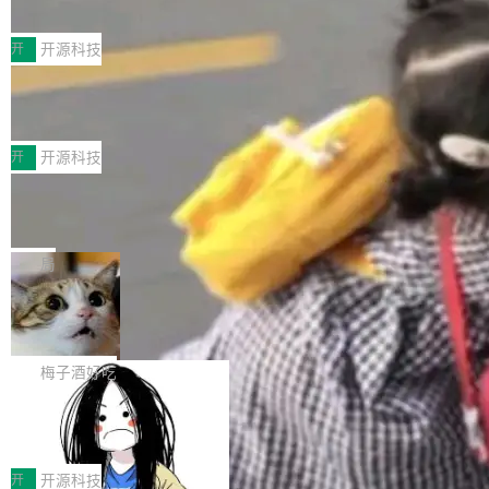
典型案例
计算节点间多种内存类型的高性能通信。 UCL-
近日，工信部科技司公示《2025人工智能应用典
MPComm将作为一种传输引擎接入Mooncake T
型案例入选名单》，深信服“面向企业研发场景的
开
开源科技
ENT，实现零拷贝传输性能提升30%、非零拷贝
开源 AI 编程平台 CoStrict 应用”凭借卓越的技术
传输性能最高提升5倍。UCL-MPComm底层基
深信服AI算力网关入选工信部人工智能
创新与落地成效成功入选。 全链路私有化部署，
应用典型案例！
于自研UCL-Engine通信引擎，后续腾讯网平将
助力企业AI研发安全落地 当前，越来越多企业已
前不久，工业和信息化部正式发布《2025年人工
持续开源更多基于UCL-Engine的高性能通信组
经开始引入 AI Coding 工具，通过调用公有云模
智能应用典型案例名单》，集中展示人工智能在
开
开源科技
件。 腾讯网平团队在UCL-MPComm中实现了一
型或企业内部部署模型提升研发效率。但随着 AI
各领域的应用成果，覆盖技术底座、行业赋能、
个独立于业务线程的全局通信引擎（Engine），
Jeff Dean 离开 Google：一个时代的结
Coding 从个人辅助工具逐步走向团队级、组织
产品应用、支撑保障、专题等五大方向。深信服
并实...
束，一个实验室的开始
级应用，企业在规模化落地过程中，对安全性、
AI算力网关（AI创新平台）成功入选！ 随着各行
Google 员工编号 20。MapReduce 作者之一。
可控性和代码质量提出了更高要求。 首先是数据
各业的Agent走向规模化建设，算力构成形态逐
Bigtable 作者之一。TensorFlow 的作者之一。
局
安全与合规要求。对于大多数普通研发场景，公
渐丰富，用户关注的重点也在发生变化：不只是
Gemini 的架构师。Google 首席科学家。 Jeff D
有云模型能够满足快速试用和效率提升的需求。
🔥 SolonCode v2026.8.4 发布：界面
让AI用起来，还要进一步看清混合算力时代下，
ean 在 Google 工作了 27 年后，宣布离职。 他
但对于金融、能源、医疗等对数据安全要求较...
字体可调、22 种语言、记忆搜索增强
Token花在哪里、算力是否被充分利用，以及持
不是一个人走。一同离开的还有 Sanjay Ghema
打开终端就能上岗的全中文编码智能体，这一轮
续增长的AI成本该如何优化。 深信服AI算力网关
wat（Google 员工编号 23，Jeff Dean 二十多
把「看得清、用母语、记得住」三件事一次补
梅子酒好吃
正是围绕这些实际问题，从Token治理和成本治
年的编程搭档，MapReduce 和 Bigtable 的共同
齐。 SolonCode 是什么 SolonCode 是杭州无
理两个方面，让用户的每一份算力都看得清、管
作者）、Quoc Le（Google 大脑核心成员，Se
让“代码语义理解”深度释放AI Coding
耳科技研发的企业级终端编码智能体——一位全
得住、用得稳、省得下、更安全！ 一、从现在开
价值潜能：华为云码道（CodeArts）
q2Seq 和 DocAI 的共同发明人）以及 Oriol Vin
中文驱动的数字员工，自主理解需求、规划步
一、代码仓深度理解技术的作用与价值 在软件工
始，Token使用一目...
代码仓技术解析
yals（Gemini 联合负责人，AlphaSta...
骤、编写代码。不挑模型、不挑平台，curl 一行
程实践中，代码仓是企业核心知识资产的主要载
开
开源科技