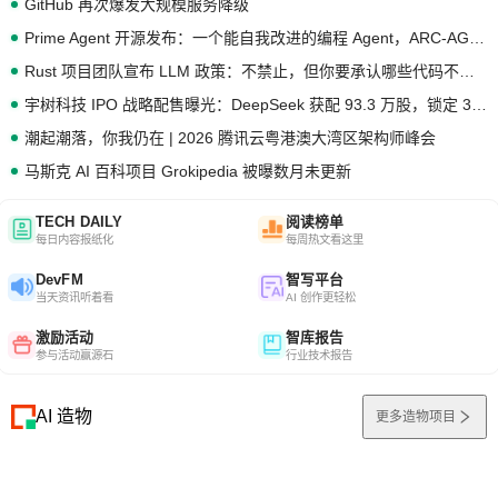
GitHub 再次爆发大规模服务降级
Prime Agent 开源发布：一个能自我改进的编程 Agent，ARC-AGI 3 超越人类专家基线
Rust 项目团队宣布 LLM 政策：不禁止，但你要承认哪些代码不是你写的
宇树科技 IPO 战略配售曝光：DeepSeek 获配 93.3 万股，锁定 36 个月
潮起潮落，你我仍在 | 2026 腾讯云粤港澳大湾区架构师峰会
马斯克 AI 百科项目 Grokipedia 被曝数月未更新
TECH DAILY
阅读榜单
每日内容报纸化
每周热文看这里
DevFM
智写平台
当天资讯听着看
AI 创作更轻松
激励活动
智库报告
参与活动赢源石
行业技术报告
AI 造物
更多造物项目