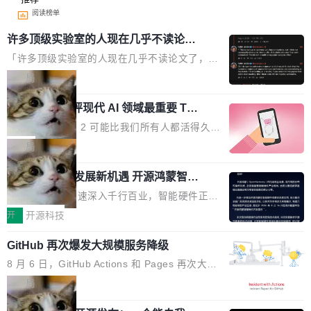
阅读榜单
许多顶级实验室的人现在几乎不读论文
了
「许多顶级实验室的人现在几乎不读论文了，而
且他们认为 ICLR/ICML/NeurIPS 充斥着大量过
局
度宣传和欺诈。」 OpenAI 研究员 Keller Jorda
xAI 前工程师评现代 AI 领域最重要 Top
n 这条推文引发了广泛讨论。他不是在说风凉
3 开源项目
话，他是说出了一个圈内人尽皆知但很少公开捅
Flash Attention 2 可能比我们所有人都活得久。
破的事实。 Jordan 随后补充了一句软化声明：
这句话不是来自某个技术博客，而是出自 Hieu
局
「我不认为这些会议上大部分论文都在过度宣传
Pham 的一条推文。Hieu Pham 是谁？他是 xAI
或造假。问题是，作为读者，如果你筛选出那些
共商智能硬件发展新机遇 开源鸿蒙智能
的早期工程师之一，在 Grok 训练基础设施团队
硬件开发者日杭州站即将举行
看起来最令人兴奋的论文，那它们大部分都是过
工作过。近日他在 X 上发了一条帖子，列出了他
随着万物智联加速深入千行百业，智能硬件正从
度宣传的。」 这才是真正的痛点。不是所有论文
认为现代 AI 领域最重要的三个开源项目。 第一
单点设备迈向智能化、网联化、协同化发展。作
开
开源科技
都有问题，是最吸引眼球的那批论文最有问题。
个名字毫无悬念：Flash Attention 2。 Hieu 的
为面向全场景、跨终端的分布式操作系统，开源
他引用的帖子来自 Mathew Shen，一位 ICLR 2
理由很具体。FA 系列不需要解释，但 FA2 是他
GitHub 再次爆发大规模服务降级
鸿蒙通过统一技术底座和分布式能力，为不同类
026 的读者：「看了篇 ...
认为最重要的一个——复杂度恰到好处，刚好能
型智能设备的开发、连接与互联提供关键支撑，
8 月 6 日，GitHub Actions 和 Pages 再次大规
驱动你去学 CuTe，但还没被那些"邪恶的" Hopp
也为产业链企业探索产品创新与商业增长打开新
模服务降级，Actions 完全不可用超过 5 小时，
局
er++ 优化所淹没，足够容易修改和适配。 更关
的空间。 8月14日，开源鸿蒙智能硬件开发者日
webhook 停发，连自托管 runner 也因调度层故
键的是 FA2 的持久性...