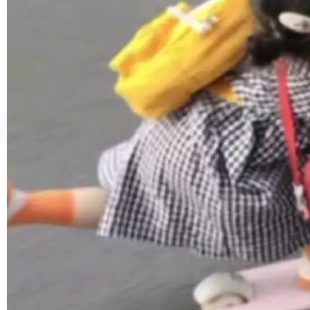
境、兼容场景、一键直出”。 Hy ASR 3.0 previe
w 不要求标准普通话，方言识别覆盖粤语、吴语
等 10 大方言片区和 20 余个二级小片区。在开
源评测集中，Hy ASR 3.0 preview 在多语种的
WER（...
©OSCHINA(OSChina.NET)
京ICP备2025119063号