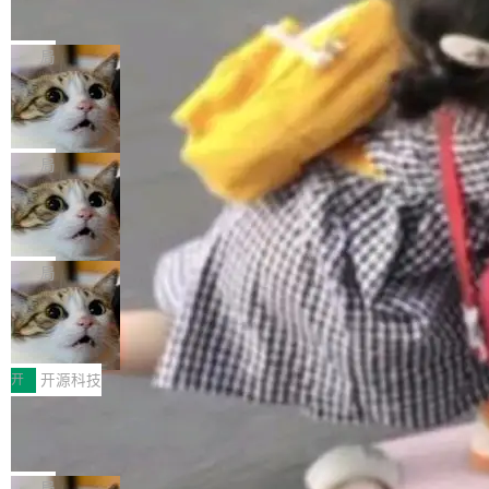
的帖子在 Reddit 火了
式”为主题，直面AI从实验室走向规模化产业落地
有一种东西，一旦用过就回不去了。Alex Fedos
的核心质量命题。会上，《2026智能研发生产力
eev 管它叫"软件设计的基石"。 他说的东西不新
局
工具选型手册》发布，Testin云测的Testin XAge
鲜——代数数据类型（ADT），尤其是和类型
nt智能测试系统入选AI测试领域代表产品。对CI
Cloudflare 开源内部企业 AI 平台 Clou
（sum type）。但他说清楚了一件事：这不是类
dflare OS
O而言，这提示了一个转变：AI测试正在从效率
型系统的学术体操，是日常编码的思维方式。 文
Cloudflare 发布了一个开源项目 Cloudflare O
工具升级为企业的质量基础设施。 CIO面对的新
章从一个简单的例子切入。一个网站的深色主题
S。如果你只看官方博客，你会觉得这是又一
局
现实 过去两年，CIO们的焦虑清单上多了两项：
设置，如果用布尔值 + 可空字段来表示——bool
个"AI 知识库 + 聊天机器人"——每个大厂都在
一是如何让大模型和智能体应用安全地从PoC走
ean 表示是否可切换，nullable 的默认模式、浅
Deno 团队开源 Celld，可自托管的分
做，没什么新鲜的。 但 Kenton Varda 在 Twitte
向生产，二是如何让测试团队跟得上AI应用...
布式 Durable Objects
色方案、深色方案——会产生大量无意义的组
r 上把事情说清楚了： 今天我们发布了 Cloudfla
Ryan Dahl 领导的 Deno 团队推出了最新开源项
合。方案缺了、配置冲突了、全 null 了。要知道
re OS，一个带连接器的聊天机器人，跟其他所
目 Celld，一个能在自己机器上运行 Cloudflare
局
哪些组合有效，作者说，你得靠"文档、校验、或
有科技公司做的一样。只不过，实际上它不一
Workers 和 Durable Objects 的守护进程。 设
者部落知识"。 换个写法。Rust 的 enum，两个
鲁大师7月新机性能/流畅/AI榜：vivo夺
样。这是 Sandstorm.io 的重制版，我十年前的
计思路很直接：每个对象是一个独立的 SQLite
变体：Switchable...
性能、流畅双第一，三星Galaxy Z系列
那个创业公司。不同的是，这次它构建在 Cloudf
数据库，按名称寻址，复制到你自己的 S3 兼容
2026年7月的手机市场，由于存储等硬件成本暴
新折叠缺席
lare Workers 上——我花了九年时间搭建的平台
存储库里。节点之间只通过这个存储库协调——
增，手机厂商的日子也不好过啊，新机速度明显
开
开源科技
——并且深度集成了 AI。这基本上是我十年秘密
没有控制平面，没有共识协议。每个对象自带一
放缓，因此硝烟味淡了许多。新机参数规格除开
计划的顶峰。 十年前，Ken...
Zed 推出 DeltaDB，一个记录 commit
个小型数据库，应用天然按分片构建，单个数据
高价的三星折叠（三星Galaxy Z Fold8 Ultra / Z
之间所有操作的版本控制系统
库的竞争和爆炸半径问题在设计层面就被消除
Fold8 / Z Flip8）外，其余要么是中低端机器，
Zed 编辑器团队发布了新项目——DeltaDB，一
了。 闲置的 cell 会休眠到几乎不占资源。当 cel
例如iQOO Z11i、REDMI Note 17、REDMI No
个在 git commit 之间记录每一次编辑操作的版
局