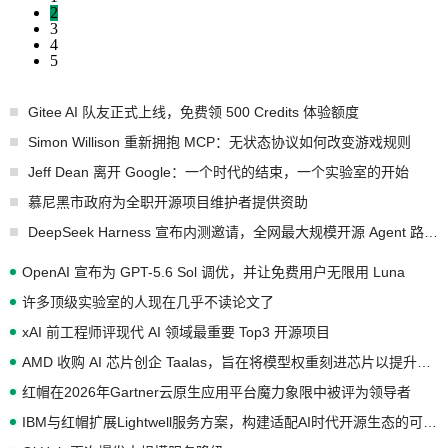
2
3
4
5
Gitee AI 队友正式上线，免费领 500 Credits 体验额度
Simon Willison 重新拥抱 MCP：无状态协议如何改变游戏规则
Jeff Dean 离开 Google：一个时代的结束，一个实验室的开始
慕尼黑市政府为全职开源项目维护者提供资助
DeepSeek Harness 宣布内测邀请，全网最大规模开源 Agent 路演现场诞生
OpenAI 宣布为 GPT-5.6 Sol 调优，并让免费用户无限用 Luna
许多顶级实验室的人现在几乎不读论文了
xAI 前工程师评现代 AI 领域最重要 Top3 开源项目
AMD 收购 AI 芯片创企 Taalas，旨在将模型权重刻进芯片以提升推理性能
红帽在2026年Gartner云原生应用平台魔力象限中被评为领导者
IBM与红帽扩展Lightwell服务方案，构建适配AI时代开源生态的可信基础设施